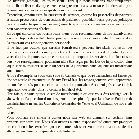
De manière générale, les fournisseurs tiers que nous utilisons vont uniquement
recueillir, utiliser et divulguer vos renseignements dans la mesure du nécessaire pour
pouvoir réaliser les services qu’ils nous fournissent.
Cependant, certains tiers fournisseurs de services, comme les passerelles de paiement
et autres processeurs de transactions de paiement, possèdent leurs propres politiques
de confidentialité quant aux renseignements que nous sommes tenus de leur fournir
pour vos transactions d’achat.
En ce qui concerne ces fournisseurs, nous vous recommandons de lire attentivement
leurs politiques de confidentialité pour que vous puissiez comprendre la manière dont
ils traiteront vos renseignements personnels.
Il ne faut pas oublier que certains fournisseurs peuvent être situés ou avoir des
installations situées dans une juridiction différente de la vôtre ou de la nôtre. Donc si
vous décidez de poursuivre une transaction qui requiert les services d’un fournisseur
tiers, vos renseignements pourraient alors être régis par les lois de la juridiction dans
laquelle ce fournisseur se situe ou celles de la juridiction dans laquelle ses installations
sont situées.
À titre d’exemple, si vous êtes situé au Canada et que votre transaction est traitée par
une passerelle de paiement située aux États-Unis, les renseignements vous appartenant
qui ont été utilisés pour conclure la transaction pourraient être divulgués en vertu de la
législation des États- Unis, y compris le Patriot Act.
Une fois que vous quittez le site de notre boutique ou que vous êtes redirigé vers le
site web ou l’application d’un tiers, vous n’êtes plus régi par la présente Politique de
Confidentialité ni par les Conditions Générales de Vente et d’Utilisation de notre site
web.
Liens
Vous pourriez être amené à quitter notre site web en cliquant sur certains liens
présents sur notre site. Nous n’assumons aucune responsabilité quant aux pratiques
de confidentialité exercées par ces autres sites et vous recommandons de lire
attentivement leurs politiques de confidentialité.