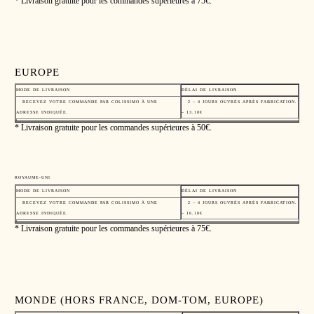
* Livraison gratuite pour les commandes supérieures à 75€.
EUROPE
MODE DE LIVRAISON
DÉLAI DE LIVRAISON
RECEVEZ VOTRE COMMANDE PAR COLISSIMO À UNE
2 – 4 JOURS OUVRÉS APRÈS FABRICATION.
ADRESSE INDIQUÉE.
– 13.10€
* Livraison gratuite pour les commandes supérieures à 50€.
ROYAUME-UNI
MODE DE LIVRAISON
DÉLAI DE LIVRAISON
RECEVEZ VOTRE COMMANDE PAR COLISSIMO À UNE
2 – 4 JOURS OUVRÉS APRÈS FABRICATION.
ADRESSE INDIQUÉE.
– 16.10€
* Livraison gratuite pour les commandes supérieures à 75€.
MONDE (HORS FRANCE, DOM-TOM, EUROPE)