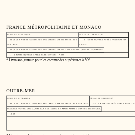
FRANCE MÉTROPOLITAINE ET MONACO
MODE DE LIVRAISON
DÉLAI DE LIVRAISON
RECEVEZ VOTRE COMMANDE PAR COLISSIMO EN BOITE AUX
1-3 JOURS OUVRÉS APRÈS FABRICATION
LETTRES.
– 4.95€
RECEVEZ VOTRE COMMANDE PAR COLISSIMO EN MAIN PROPRE CONTRE SIGNATURE.
1 – 3 JOURS OUVRÉS APRÈS FABRICATION – 7.95€
* Livraison gratuite pour les commandes supérieures à 50€.
OUTRE-MER
MODE DE LIVRAISON
DÉLAI DE LIVRAISON
RECEVEZ VOTRE COMMANDE PAR COLISSIMO EN BOITE AUX LETTRES.
5 – 18 JOURS OUVRÉS APRÈS FABRICAT
RECEVEZ VOTRE COMMANDE PAR COLISSIMO EN MAIN PROPRE CONTRE SIGNATURE.
14.65