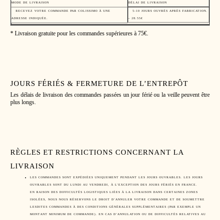
MODE DE LIVRAISON
DÉLAI DE LIVRAISON
RECEVEZ VOTRE COMMANDE PAR COLISSIMO À UNE
5-10 JOURS OUVRÉS APRÈS FABRICATION.
ADRESSE INDIQUÉE.
– 28.55€
* Livraison gratuite pour les commandes supérieures à 75€.
JOURS FÉRIÉS & FERMETURE DE L’ENTREPÔT
Les délais de livraison des commandes passées un jour férié ou la veille peuvent être
plus longs.
RÈGLES ET RESTRICTIONS CONCERNANT LA
LIVRAISON
LES COMMANDES SONT EXPÉDIÉES UNIQUEMENT PENDANT LES JOURS OUVRABLES. LES JOURS
OUVRABLES SONT DU LUNDI AU VENDREDI, À L’EXCEPTION DES JOURS FÉRIÉS EN FRANCE.
EN RAISON DES DIFFICULTÉS LOGISTIQUES LIÉES À LA LIVRAISON DANS CERTAINES ZONES
ISOLÉES, NOUS NOUS RÉSERVONS LE DROIT D’ANNULER VOTRE COMMANDE ET DE SOUMETTRE
LESDITES COMMANDES À DES CONDITIONS GÉNÉRALES SUPPLÉMENTAIRES (PAR EXEMPLE UN
MONTANT MINIMUM DE COMMANDE). EN CAS D’ANNULATION OU DE DIFFICULTÉS RELATIVES AU