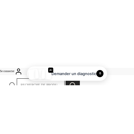
AI
Se connecter
Demander un diagnostic
↑
RECHERCHE
Recherche
POUR :
Accueil
Nos essentiels
Nos Packs
Gamme erotique
Concept
Nos engagements
Faq