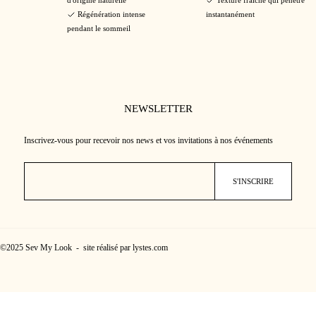
d'origine naturelle
Texture fraîche qui pénètre
Régénération intense
instantanément
pendant le sommeil
NEWSLETTER
Inscrivez-vous pour recevoir nos news et vos invitations à nos événements
©2025 Sev My Look - site réalisé par lystes.com