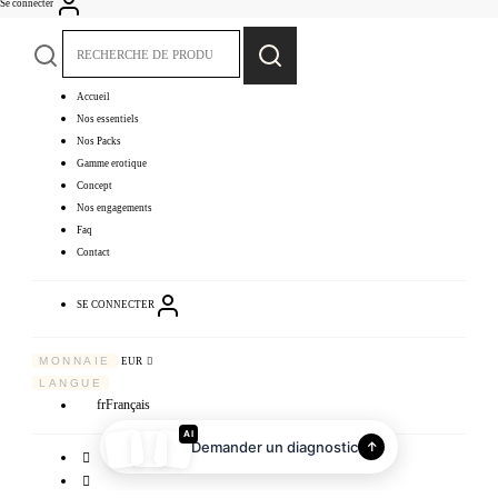
Se connecter
RECHERCHE
Recherche
POUR :
Accueil
Nos essentiels
Nos Packs
Gamme erotique
Concept
Nos engagements
Faq
Contact
SE CONNECTER
MONNAIE
EUR
LANGUE
fr
Français
AI
Demander un diagnostic
↑