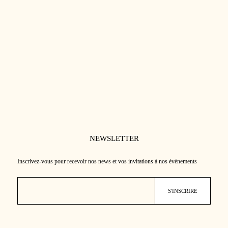
HUILE VISAGE NOURRISSANTE
69.00
€
★★★★★
(20)
Nutrition intense et éclat immédiat
100% d'ingrédients d'origine naturelle
Peau rebondie et hydratée 24h
NEWSLETTER
Inscrivez-vous pour recevoir nos news et vos invitations à nos événements