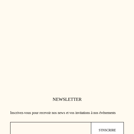
CONCENTRÉ PEELING AHA
30.00
€
★★★★★
(17)
Nourrit intensément pour une peau
souple
Laisse un éclat lumineux dès
l’application
Apaise les tiraillements et renforce le
confort
NEWSLETTER
Inscrivez-vous pour recevoir nos news et vos invitations à nos événements