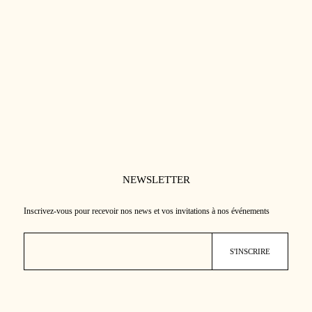
bisabolol apaisant pour une peau
veloutée et pulpeuse tout au long de la
journée. L’extrait de sorbier riche en
antioxydants contribue à protéger contre
les agressions environnementales et à
préserver la jeunesse de la peau.
Convient aux peaux normales à sèches.
Appliquer sur peau propre.
NEWSLETTER
Inscrivez-vous pour recevoir nos news et vos invitations à nos événements