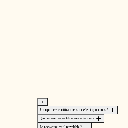
Pourquoi ces certifications sont-elles importantes ?
Quelles sont les certifications obtenues ?
Le packaging est-il recyclable ?