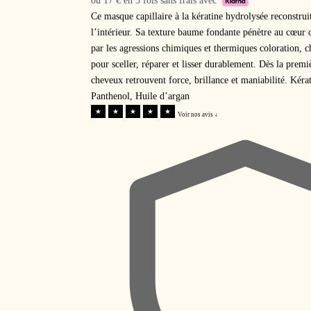
ou 17 € en 3 fois sans frais avec
Ce masque capillaire à la kératine hydrolysée reconstruit 
l’intérieur. Sa texture baume fondante pénètre au cœur d
par les agressions chimiques et thermiques coloration, c
pour sceller, réparer et lisser durablement. Dès la premiè
cheveux retrouvent force, brillance et maniabilité. Kéra
Panthenol, Huile d’argan
Voir nos avis ↓